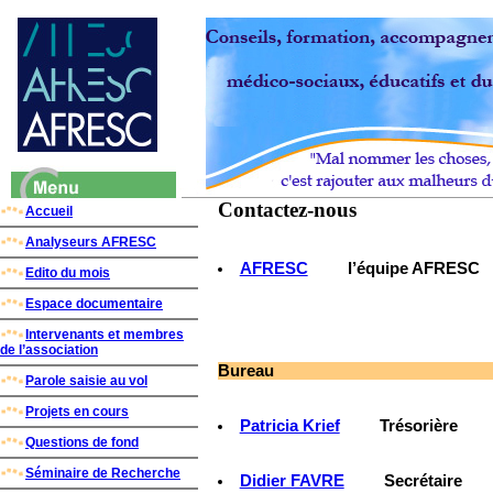
Contactez-nous
Accueil
Analyseurs AFRESC
AFRESC
l’équipe AFRESC
Edito du mois
Espace documentaire
Intervenants et membres
de l’association
Bureau
Parole saisie au vol
Projets en cours
Patricia Krief
Trésorière
Questions de fond
Séminaire de Recherche
Didier FAVRE
Secrétaire