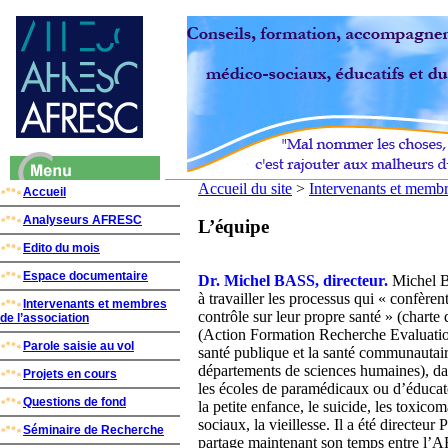
Accueil du site
>
Intervenants et membr
Accueil
Analyseurs AFRESC
L’équipe
Edito du mois
Espace documentaire
Dr. Michel BASS, directeur.
Michel B
à travailler les processus qui « confère
Intervenants et membres
contrôle sur leur propre santé » (char
de l’association
(Action Formation Recherche Evaluatio
Parole saisie au vol
santé publique et la santé communautaire
départements de sciences humaines), dans
Projets en cours
les écoles de paramédicaux ou d’éducateu
Questions de fond
la petite enfance, le suicide, les toxico
sociaux, la vieillesse. Il a été direct
Séminaire de Recherche
partage maintenant son temps entre l’