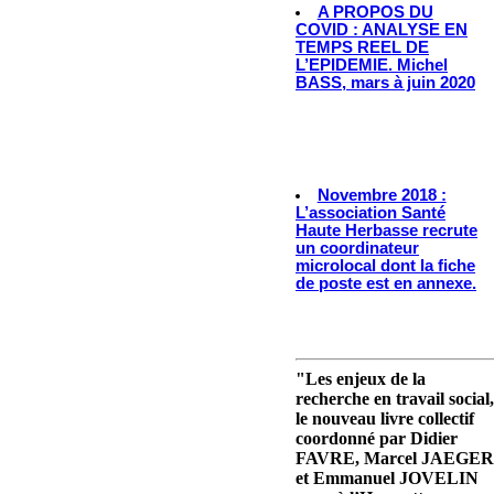
A PROPOS DU
COVID : ANALYSE EN
TEMPS REEL DE
L’EPIDEMIE. Michel
BASS, mars à juin 2020
Novembre 2018 :
L’association Santé
Haute Herbasse recrute
un coordinateur
microlocal dont la fiche
de poste est en annexe.
"Les enjeux de la
recherche en travail social,
le nouveau livre collectif
coordonné par Didier
FAVRE, Marcel JAEGER
et Emmanuel JOVELIN